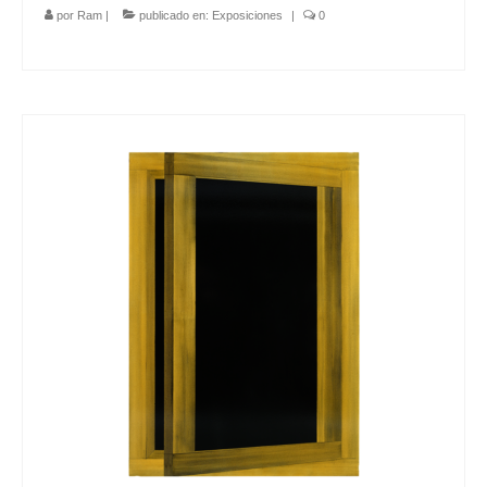
por
Ram
|
publicado en:
Exposiciones
|
0