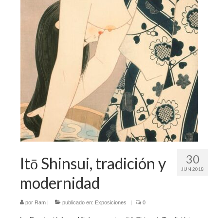
30
Itō Shinsui, tradición y
JUN 2018
modernidad
por
Ram
|
publicado en:
Exposiciones
|
0