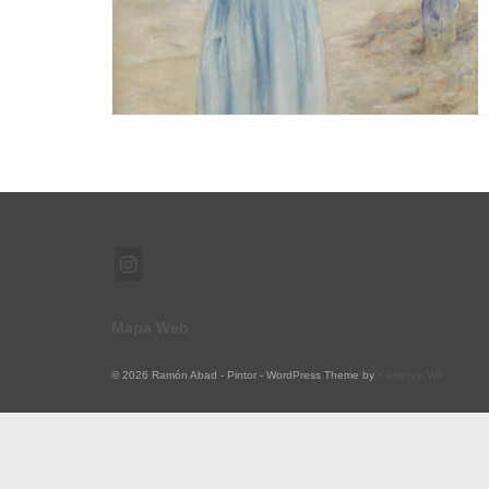
Mapa Web
© 2026 Ramón Abad - Pintor - WordPress Theme by
Kadence WP