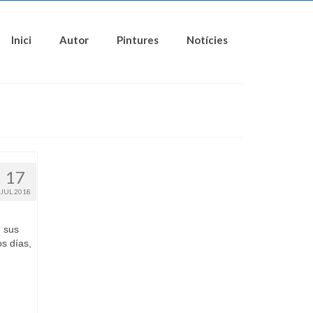
Inici
Autor
Pintures
Notícies
17
JUL 2018
e sus
s días,